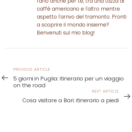
farlo anche per te, tra una tazza di
caffè americano e l'altro mentre
aspetto l'arrivo del tramonto. Pronti
a scoprire il mondo insieme?
Benvenuti sul mio blog!
Previous
PREVIOUS ARTICLE
Article
5 giorni in Puglia: itinerario per un viaggio
on the road
Next
NEXT ARTICLE
Article
Cosa visitare a Bari: itinerario a piedi