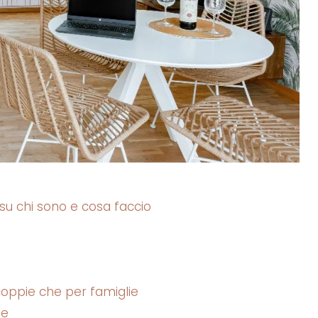
 su chi sono e cosa faccio
coppie che per famiglie
me