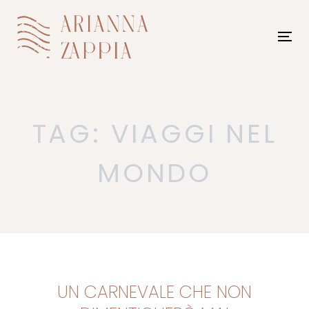
Skip
Skip
links
to
To
content
nav
TAG: VIAGGI NEL
MONDO
UN CARNEVALE CHE NON