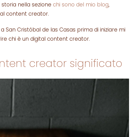
 storia nella sezione
chi sono del mio blog
,
al content creator.
i a San Cristóbal de las Casas prima di iniziare mi
e chi è un digital content creator.
tent creator significato