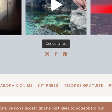
Carica altro...
LABORA CON ME
KIT PRESS
RISORSE GRATUITE
P
zione. Se non li accetti alcune parti del sito potrebbero non
right Arianna Zappia P.Iva 02003320492
Made in Maracuje We