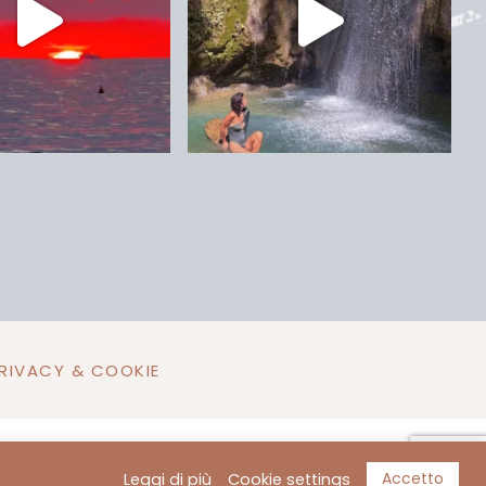
RIVACY & COOKIE
b Creations
Accetto
Leggi di più
Cookie settings