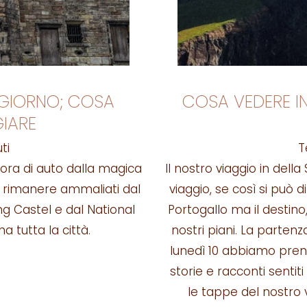
N GIORNO; COSA
COSA VEDERE IN 
IARE
ti
T
 1 ora di auto dalla magica
Il nostro viaggio in dell
n rimanere ammaliati dal
viaggio, se così si può di
ing Castel e dal National
Portogallo ma il destino,
 tutta la città.
nostri piani. La parten
lunedì 10 abbiamo preno
storie e racconti sentit
le tappe del nostro 