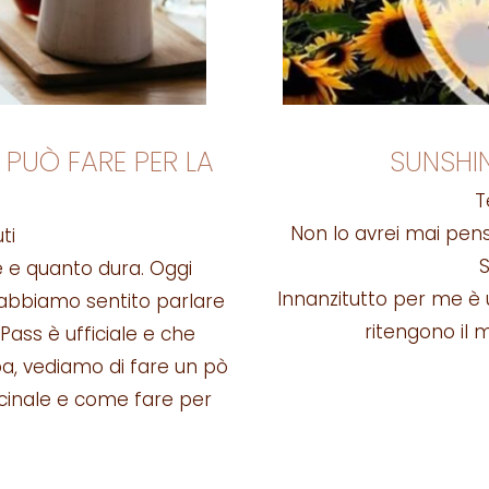
 PUÒ FARE PER LA
SUNSHI
T
Non lo avrei mai pen
ti
S
 e quanto dura. Oggi
Innanzitutto per me è 
e abbiamo sentito parlare
ritengono il m
Pass è ufficiale e che
pa, vediamo di fare un pò
ccinale e come fare per