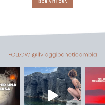
ISCRIVITI ORA
FOLLOW @ilviaggiocheticambia