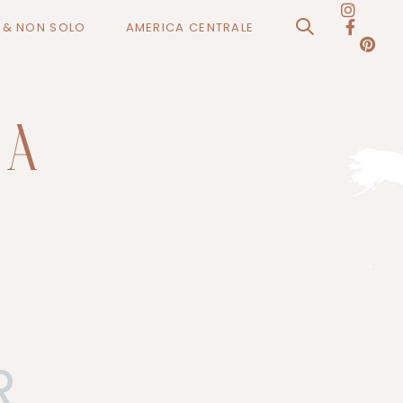
O & NON SOLO
AMERICA CENTRALE
R